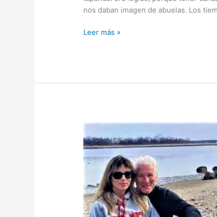
nos daban imagen de abuelas. Los tie
Fotos
Leer más »
de
Annika
Von
Holdt,
la
mujer
que
reivindica
el
uso
de
las
canas
y
sorprende