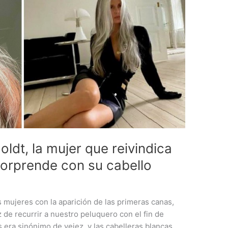
ldt, la mujer que reivindica
sorprende con su cabello
s mujeres con la aparición de las primeras canas,
 de recurrir a nuestro peluquero con el fin de
s era sinónimo de vejez, y las cabelleras blancas