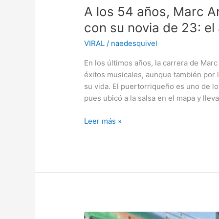
A los 54 años, Marc A
con su novia de 23: el
VIRAL
/
naedesquivel
En los últimos años, la carrera de Mar
éxitos musicales, aunque también por 
su vida. El puertorriqueño es uno de l
pues ubicó a la salsa en el mapa y llev
A
Leer más »
los
54
años,
Marc
Anthony
se
casa
por