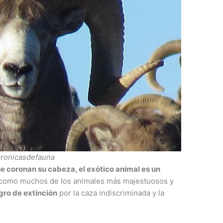
ronicasdefauna
 coronan su cabeza, el exótico animal es un
 como muchos de los animales más majestuosos y
igro de extinción
por la caza indiscriminada y la