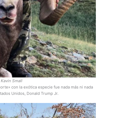
Kavin Small
porte» con la exótica especie fue nada más ni nada
stados Unidos, Donald Trump Jr.