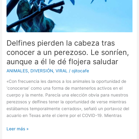
personal
documenta
sus
aventuras
antes
de
Delfines pierden la cabeza tras
enviarlo
a
conocer a un perezoso. Le sonríen,
casa
aunque a él le dé flojera saludar
ANIMALES
,
DIVERSIÓN
,
VIRAL
/
ojitocafe
«Con frecuencia les damos a los animales la oportunidad de
‘conocerse’ como una forma de mantenerlos activos en el
cuerpo y la mente. Parecía una elección obvia para nuestros
perezosos y delfines tener la oportunidad de verse mientras
estábamos temporalmente cerrados», señaló un portavoz del
acuario en Texas ante el cierre por el COVID-19. Mientras
Delfines
Leer más »
pierden