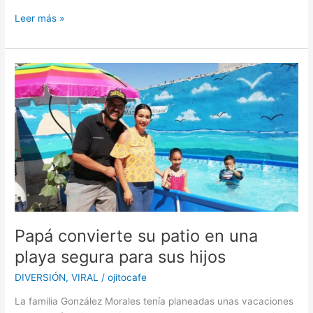
Funko
Leer más »
Pop
lanzará
figuras
de
‘El
joven
manos
de
tijera’
Papá convierte su patio en una
playa segura para sus hijos
DIVERSIÓN
,
VIRAL
/
ojitocafe
La familia González Morales tenía planeadas unas vacaciones