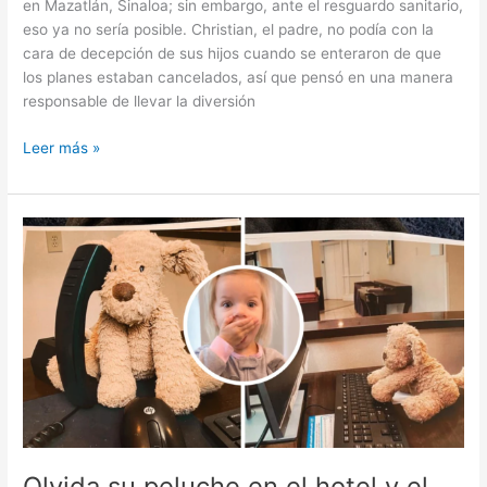
en Mazatlán, Sinaloa; sin embargo, ante el resguardo sanitario,
eso ya no sería posible. Christian, el padre, no podía con la
cara de decepción de sus hijos cuando se enteraron de que
los planes estaban cancelados, así que pensó en una manera
responsable de llevar la diversión
Papá
Leer más »
convierte
su
patio
en
una
playa
segura
para
sus
hijos
Olvida su peluche en el hotel y el