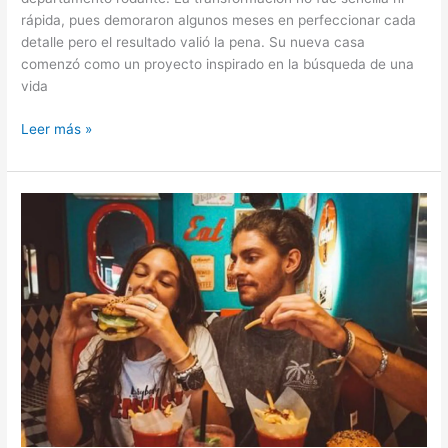
rápida, pues demoraron algunos meses en perfeccionar cada
detalle pero el resultado valió la pena. Su nueva casa
comenzó como un proyecto inspirado en la búsqueda de una
vida
Pareja
Leer más »
convierte
viejo
autobús
en
una
casa
rodante
para
viajar
por
el
mundo