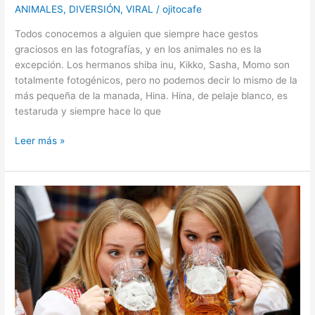
ANIMALES
,
DIVERSIÓN
,
VIRAL
/
ojitocafe
Todos conocemos a alguien que siempre hace gestos
graciosos en las fotografías, y en los animales no es la
excepción. Los hermanos shiba inu, Kikko, Sasha, Momo son
totalmente fotogénicos, pero no podemos decir lo mismo de la
más pequeña de la manada, Hina. Hina, de pelaje blanco, es
testaruda y siempre hace lo que
Perrita
Leer más »
shiba
inu
‘arruina’
las
sesiones
de
fotos
con
sus
graciosas
expresiones