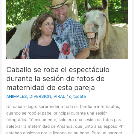
en
su
familia
por
abrazar
a
papá
y
sonreír
a
Caballo se roba el espectáculo
la
cámara.
durante la sesión de fotos de
Tiene
maternidad de esta pareja
actitud
ANIMALES
,
DIVERSIÓN
,
VIRAL
/
ojitocafe
Un caballo logró sorprender a toda su familia e internautas,
cuando se robó el papel principal durante una sesión
fotográfica Técnicamente, solo era una sesión de fotos para
celebrar la maternidad de Amanda, que junto a su esposo Phil,
estaban ansiosos por la llegada de su bebé. Pero, al parecer,