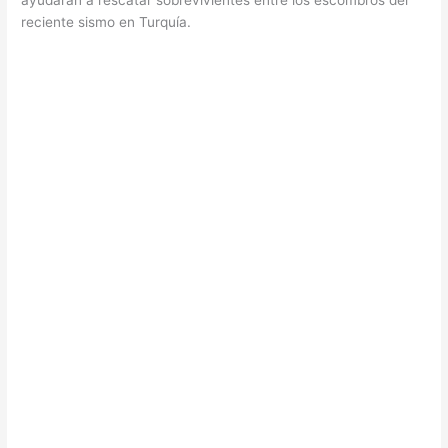
ayudarán a rescatar sobrevivientes entre los escombros del
reciente sismo en Turquía.