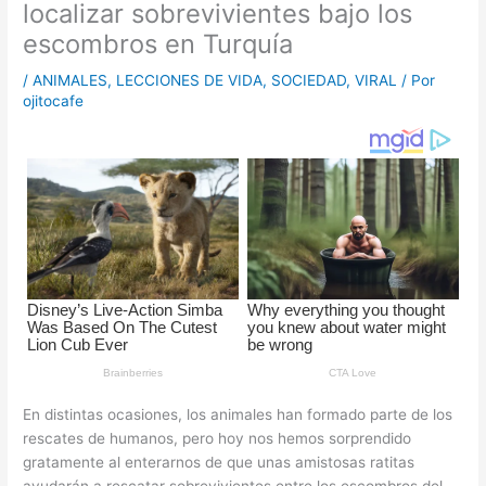
localizar sobrevivientes bajo los
escombros en Turquía
/
ANIMALES
,
LECCIONES DE VIDA
,
SOCIEDAD
,
VIRAL
/ Por
ojitocafe
En distintas ocasiones, los animales han formado parte de los
rescates de humanos, pero hoy nos hemos sorprendido
gratamente al enterarnos de que unas amistosas ratitas