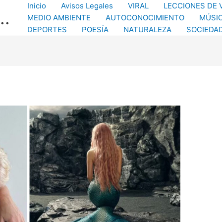
Inicio
Avisos Legales
VIRAL
LECCIONES DE 
..
MEDIO AMBIENTE
AUTOCONOCIMIENTO
MÚSI
DEPORTES
POESÍA
NATURALEZA
SOCIEDA