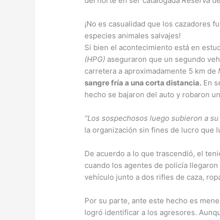
del norte en ser catalogada
Reserva de
¡No es casualidad que los cazadores 
especies animales salvajes!
Si bien el acontecimiento está en estu
(HPG)
aseguraron que un segundo vehíc
carretera a aproximadamente 5 km de
sangre fría a una corta distancia.
En se
hecho se bajaron del auto y robaron u
“Los sospechosos luego subieron a su 
la organización sin fines de lucro que 
De acuerdo a lo que trascendió, el ten
cuando los agentes de policía llegaron a
vehículo junto a dos rifles de caza, rop
Por su parte, ante este hecho es menes
logró identificar a los agresores. Aunq