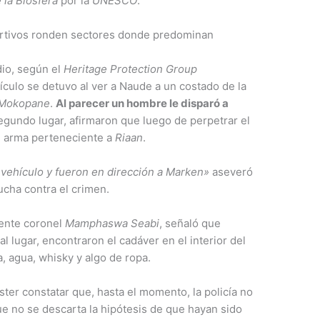
 la Biosfera
por la
UNESCO
.
furtivos ronden sectores donde predominan
dio, según el
Heritage Protection Group
ulo se detuvo al ver a Naude a un costado de la
Mokopane
.
Al parecer un hombre le disparó a
gundo lugar, afirmaron que luego de perpetrar el
n arma perteneciente a
Riaan
.
vehículo y fueron en dirección a Marken»
aseveró
lucha contra el crimen.
iente coronel
Mamphaswa Seabi
, señaló que
l lugar, encontraron el cadáver en el interior del
a, agua, whisky y algo de ropa.
ter constatar que, hasta el momento, la policía no
ue no se descarta la hipótesis de que hayan sido