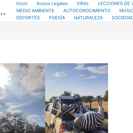
Inicio
Avisos Legales
VIRAL
LECCIONES DE 
..
MEDIO AMBIENTE
AUTOCONOCIMIENTO
MÚSI
DEPORTES
POESÍA
NATURALEZA
SOCIEDA